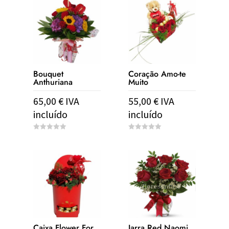
o
f
5
Bouquet
Coração Amo-te
Anthuriana
Muito
65,00
€
IVA
55,00
€
IVA
incluído
incluído
0
0
o
o
u
u
t
t
o
o
f
f
5
5
Caixa Flower For
Jarra Red Naomi