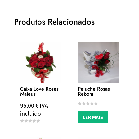
Produtos Relacionados
Caixa Love Roses
Peluche Rosas
Mateus
Rebom
95,00
€
IVA
0
incluído
o
LER MAIS
u
t
o
0
f
o
5
u
t