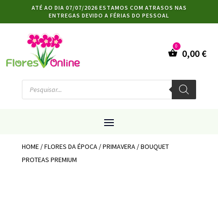
ATÉ AO DIA 07/07/2026 ESTAMOS COM ATRASOS NAS
ENTREGAS DEVIDO A FÉRIAS DO PESSOAL
0,00
€
Products
search
HOME
/
FLORES DA ÉPOCA
/
PRIMAVERA
/ BOUQUET
PROTEAS PREMIUM