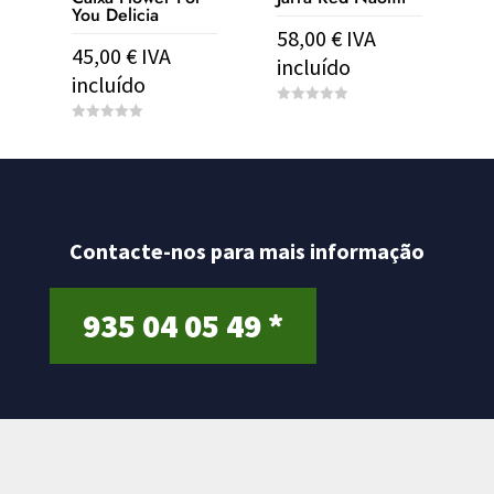
You Delicia
58,00
€
IVA
45,00
€
IVA
incluído
incluído
0
o
0
u
o
t
u
o
t
f
o
5
f
5
Contacte-nos para mais informação
935 04 05 49 *