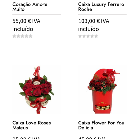
Coração Amo-te
Caixa Luxury Ferrero
Muito
Roche
55,00
€
IVA
103,00
€
IVA
incluído
incluído
0
0
o
o
u
u
t
t
o
o
f
f
5
5
Caixa Love Roses
Caixa Flower For You
Mateus
Delicia