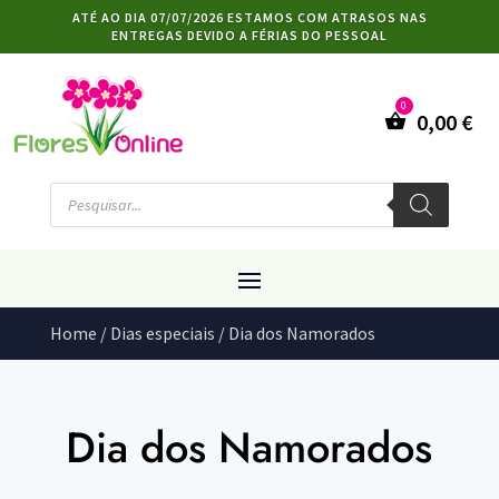
ATÉ AO DIA 07/07/2026 ESTAMOS COM ATRASOS NAS
ENTREGAS DEVIDO A FÉRIAS DO PESSOAL
0,00
€
Products
search
Home
/
Dias especiais
/ Dia dos Namorados
Dia dos Namorados