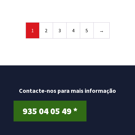
0
0
o
o
u
u
t
t
o
o
f
f
5
5
1
2
3
4
5
→
Contacte-nos para mais informação
935 04 05 49 *