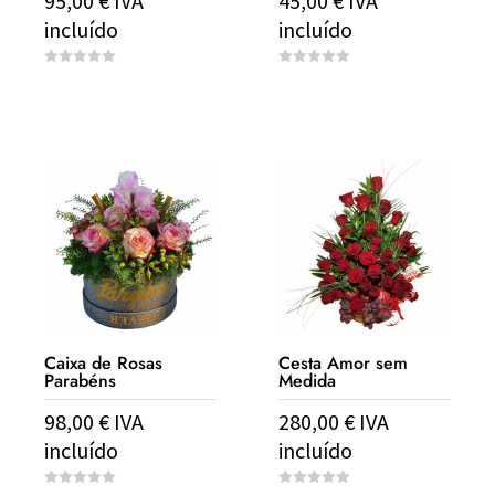
95,00
€
IVA
45,00
€
IVA
incluído
incluído
0
0
o
o
u
u
t
t
o
o
f
f
5
5
Caixa de Rosas
Cesta Amor sem
Parabéns
Medida
98,00
€
IVA
280,00
€
IVA
incluído
incluído