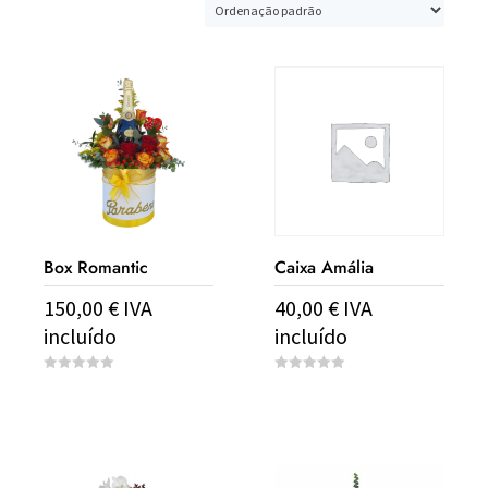
Box Romantic
Caixa Amália
150,00
€
IVA
40,00
€
IVA
incluído
incluído
0
0
o
o
u
u
t
t
o
o
f
f
5
5