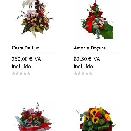
Cesta De Lux
Amor e Doçura
250,00
€
IVA
82,50
€
IVA
incluído
incluído
0
0
o
o
u
u
t
t
o
o
f
f
5
5