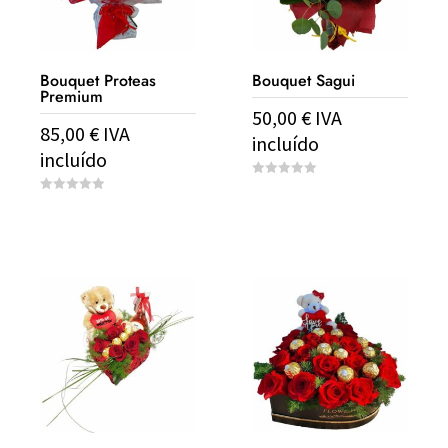
Bouquet Proteas
Bouquet Sagui
Premium
50,00
€
IVA
85,00
€
IVA
incluído
incluído
0
o
0
u
o
t
u
o
t
f
o
5
f
5