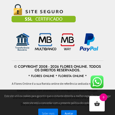
© COPYRIGHT 2008 - 2026 FLORES ONLINE. TODOS
OS DIREITOS RESERVADOS.
* FLORES ONLINE * FLORISTA ONLINE *
A Flores Online é a sua florista online de referência sediada na área da
Grande Lisboa com distribuição e entregas para todo Portugal.
Este site utiliza cookies para garantir que o visitante obtenha a melhor experiência. Ao navegar
0
Dia dos namorados
|
25 de abril
|
Pascoa
|
Dia do pai
|
Dia da mulher
|
neste site está a concordar com a presente política de cookies.
Dia da mãe
|
Dia dos avós
|
Dia de todos os santos
|
Natal
Saber mais
Aceitar
Desenvolvido por
Globalrede ®