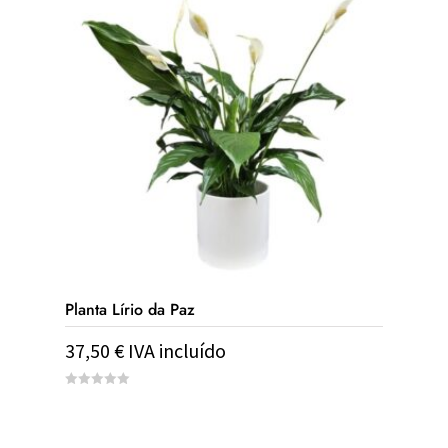
Planta Lírio da Paz
37,50
€
IVA incluído
0
out
of
5