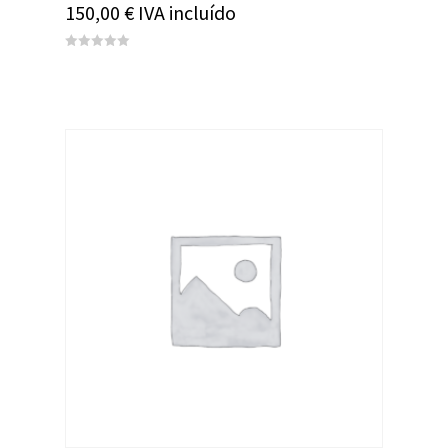
150,00
€
IVA incluído
0
out
of
5