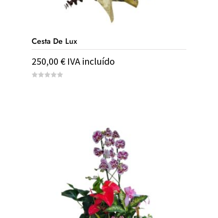
Cesta De Lux
250,00
€
IVA incluído
0
out
of
5