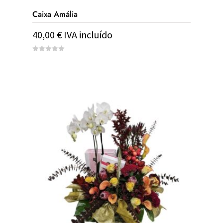
Caixa Amália
40,00
€
IVA incluído
0
out
of
5