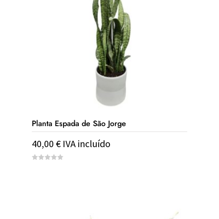
Planta Espada de São Jorge
40,00
€
IVA incluído
0
out
of
5