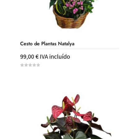
Cesto de Plantas Natalya
99,00
€
IVA incluído
0
out
of
5