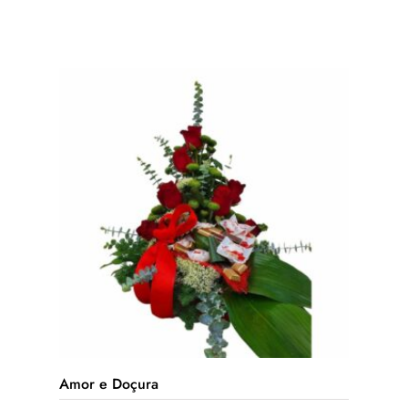
0
out
of
5
Amor e Doçura