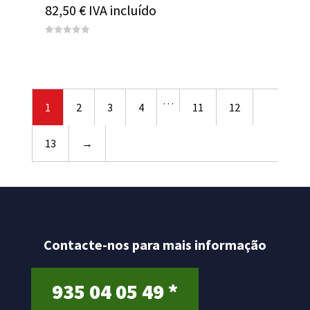
82,50
€
IVA incluído
0
out
of
5
…
1
2
3
4
11
12
13
→
Contacte-nos para mais informação
935 04 05 49 *