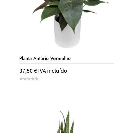
Planta Antúrio Vermelho
37,50
€
IVA incluído
0
out
of
5