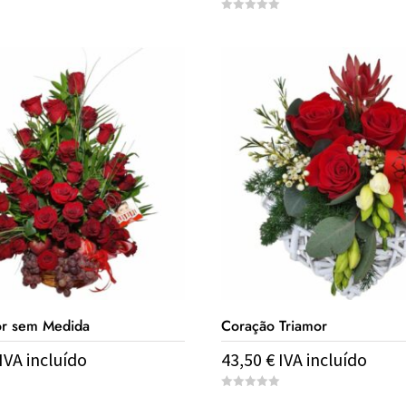
0
o
u
t
o
f
5
r sem Medida
Coração Triamor
IVA incluído
43,50
€
IVA incluído
0