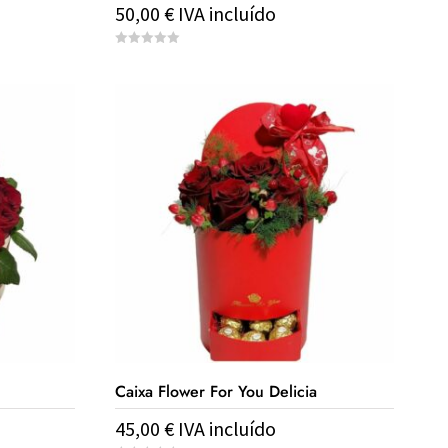
50,00
€
IVA incluído
0
o
u
t
o
f
5
Caixa Flower For You Delicia
45,00
€
IVA incluído