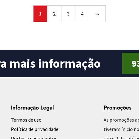
o
u
t
o
1
2
3
4
→
f
5
ra mais informação
9
Informação Legal
Promoções
Termos de uso
As promoções a
Política de privacidade
tiveram ínicio no
Portes e pagamentos
são válidas até 