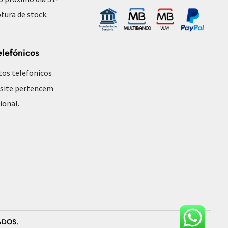
tura de stock.
elefónicos
tos telefonicos
 site pertencem
ional.
ADOS.