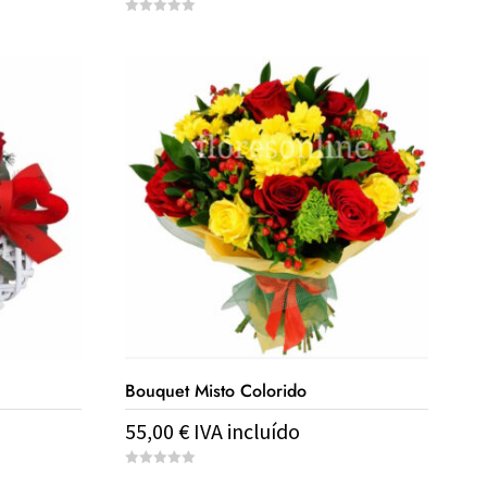
0
o
u
t
o
f
5
Bouquet Misto Colorido
55,00
€
IVA incluído
0