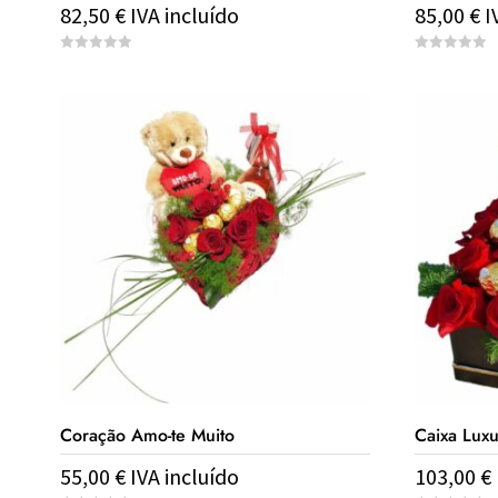
82,50
€
IVA incluído
85,00
€
I
0
0
o
o
u
u
t
t
o
o
f
f
5
5
Coração Amo-te Muito
Caixa Lux
55,00
€
IVA incluído
103,00
€