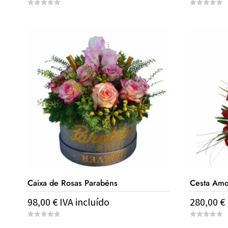
0
0
o
o
u
u
t
t
o
o
f
f
5
5
Caixa de Rosas Parabéns
Cesta Amo
98,00
€
IVA incluído
280,00
€
0
0