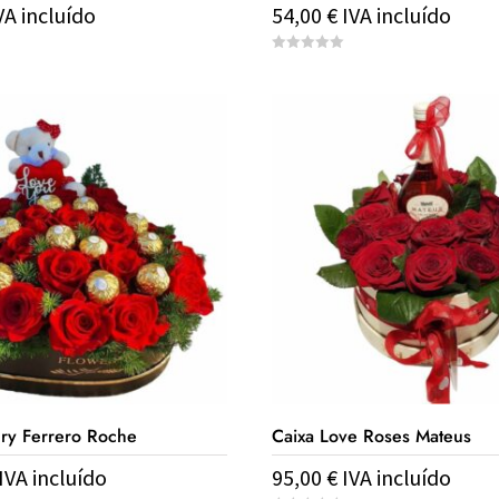
VA incluído
54,00
€
IVA incluído
0
o
u
t
o
f
5
ury Ferrero Roche
Caixa Love Roses Mateus
IVA incluído
95,00
€
IVA incluído