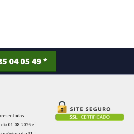
o
u
t
o
f
5
35 04 05 49 *
presentadas
 dia 01-08-2026 e
ao próximo dia 31-