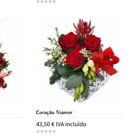
0
o
u
t
o
f
5
Coração Triamor
43,50
€
IVA incluído
0