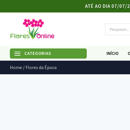
ATÉ AO DIA 07/07
Products
search
INÍCIO
Home
/ Flores da Época