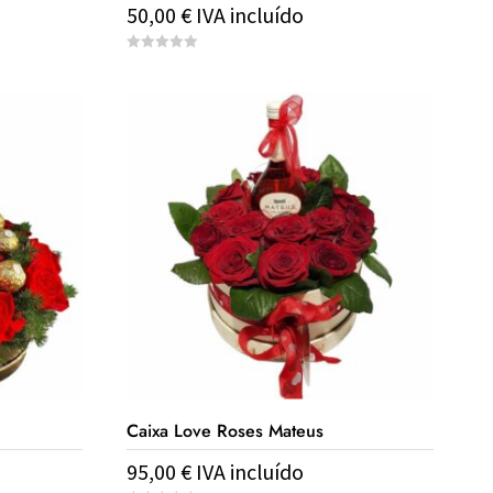
50,00
€
IVA incluído
0
o
u
t
o
f
5
Caixa Love Roses Mateus
95,00
€
IVA incluído