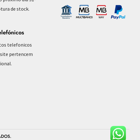
tura de stock.
elefónicos
tos telefonicos
 site pertencem
ional.
ADOS.