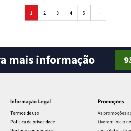
o
u
t
o
1
2
3
4
5
→
f
5
ra mais informação
9
Informação Legal
Promoções
Termos de uso
As promoções a
Política de privacidade
tiveram ínicio no
Portes e pagamentos
são válidas até 