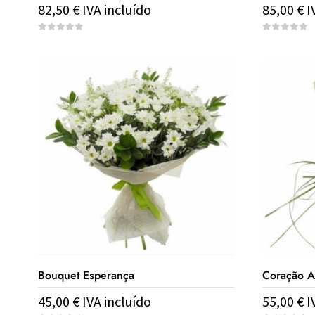
82,50
€
IVA incluído
85,00
€
I
0
0
o
o
u
u
t
t
o
o
f
f
5
5
Bouquet Esperança
Coração A
45,00
€
IVA incluído
55,00
€
I