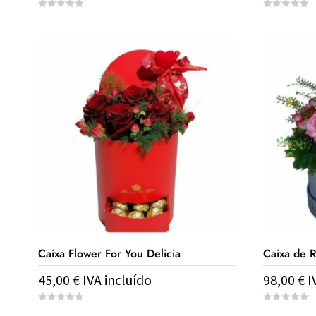
0
0
o
o
u
u
t
t
o
o
f
f
5
5
Caixa Flower For You Delicia
Caixa de 
45,00
€
IVA incluído
98,00
€
I
0
0