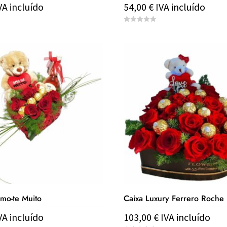
VA incluído
54,00
€
IVA incluído
0
o
u
t
o
f
5
mo-te Muito
Caixa Luxury Ferrero Roche
VA incluído
103,00
€
IVA incluído