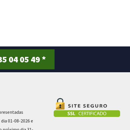
o
u
t
o
f
5
35 04 05 49 *
presentadas
 dia 01-08-2026 e
ao próximo dia 31-