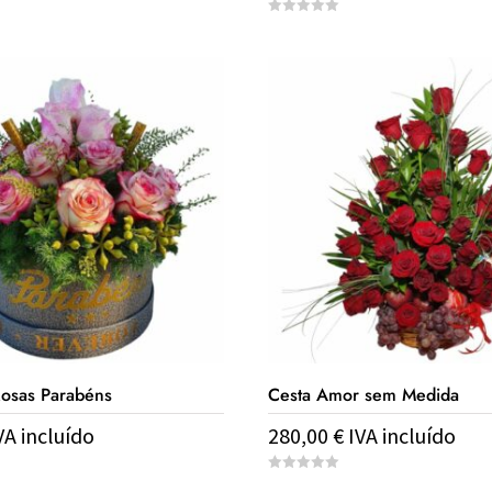
0
o
u
t
o
f
5
Rosas Parabéns
Cesta Amor sem Medida
VA incluído
280,00
€
IVA incluído
0