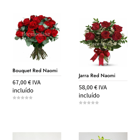
t
u
o
t
f
o
5
f
5
Bouquet Red Naomi
Jarra Red Naomi
67,00
€
IVA
58,00
€
IVA
incluído
incluído
0
o
0
u
o
t
u
o
t
f
o
5
f
5