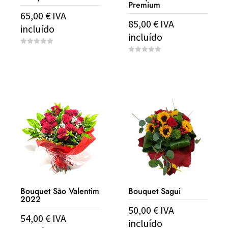
Premium
65,00
€
IVA
85,00
€
IVA
incluído
incluído
0
o
0
u
o
t
u
o
t
f
o
5
f
5
Bouquet São Valentim
Bouquet Sagui
2022
50,00
€
IVA
54,00
€
IVA
incluído