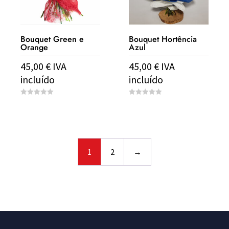
Bouquet Green e
Bouquet Hortência
Orange
Azul
45,00
€
IVA
45,00
€
IVA
incluído
incluído
0
0
o
o
u
u
t
t
o
o
f
f
5
5
1
2
→