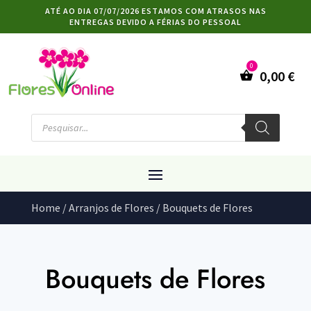
ATÉ AO DIA 07/07/2026 ESTAMOS COM ATRASOS NAS
ENTREGAS DEVIDO A FÉRIAS DO PESSOAL
0,00
€
Products
search
Home
/
Arranjos de Flores
/ Bouquets de Flores
Bouquets de Flores