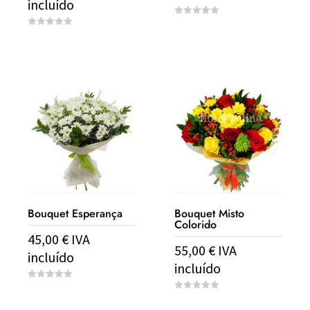
incluído
0
o
0
u
o
t
u
o
t
f
o
5
f
5
Bouquet Esperança
Bouquet Misto
Colorido
45,00
€
IVA
55,00
€
IVA
incluído
incluído
0
o
0
u
o