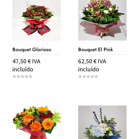
Bouquet Glorioso
Bouquet El Pink
47,50
€
IVA
62,50
€
IVA
incluído
incluído
0
0
o
o
u
u
t
t
o
o
f
f
5
5