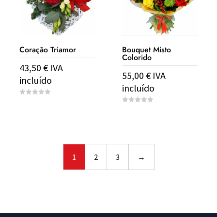
Coração Triamor
Bouquet Misto
Colorido
43,50
€
IVA
55,00
€
IVA
incluído
incluído
0
o
0
u
o
t
u
o
t
f
o
5
f
5
1
2
3
→