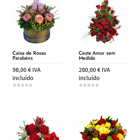
Caixa de Rosas
Cesta Amor sem
Parabéns
Medida
98,00
€
IVA
280,00
€
IVA
incluído
incluído
0
0
o
o
u
u
t
t
o
o
f
f
5
5