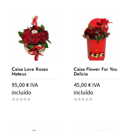
t
t
o
o
f
f
5
5
Caixa Love Roses
Caixa Flower For You
Mateus
Delicia
95,00
€
IVA
45,00
€
IVA
incluído
incluído
0
0
o
o
u
u
t
t
o
o
f
f
5
5