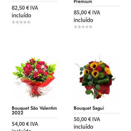
Premium
82,50
€
IVA
85,00
€
IVA
incluído
incluído
0
o
0
u
o
t
u
o
t
f
o
5
f
5
Bouquet São Valentim
Bouquet Sagui
2022
50,00
€
IVA
54,00
€
IVA
incluído