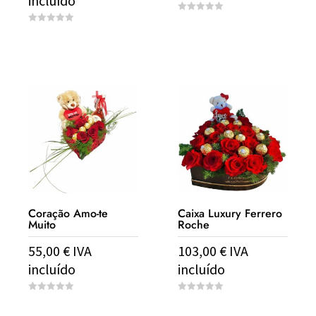
incluído
0
o
0
u
o
t
u
o
t
f
o
5
f
5
Coração Amo-te
Caixa Luxury Ferrero
Muito
Roche
55,00
€
IVA
103,00
€
IVA
incluído
incluído
0
0
o
o
u
u