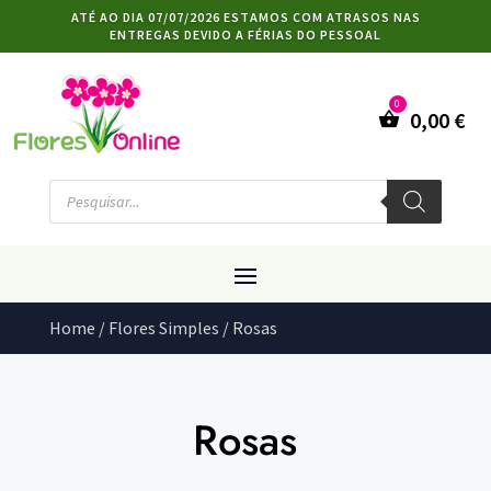
ATÉ AO DIA 07/07/2026 ESTAMOS COM ATRASOS NAS
ENTREGAS DEVIDO A FÉRIAS DO PESSOAL
0,00
€
Products
search
Home
/
Flores Simples
/ Rosas
Rosas