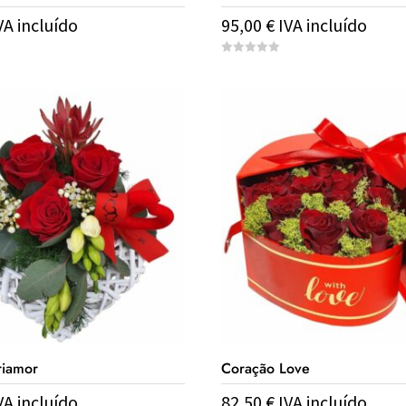
VA incluído
95,00
€
IVA incluído
0
o
u
t
o
f
5
riamor
Coração Love
VA incluído
82,50
€
IVA incluído