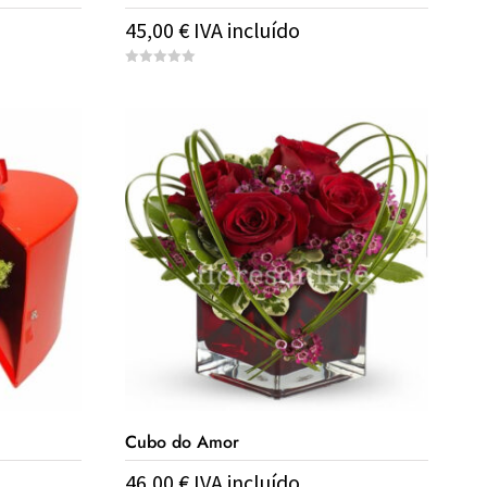
45,00
€
IVA incluído
0
o
u
t
o
f
5
Cubo do Amor
46,00
€
IVA incluído