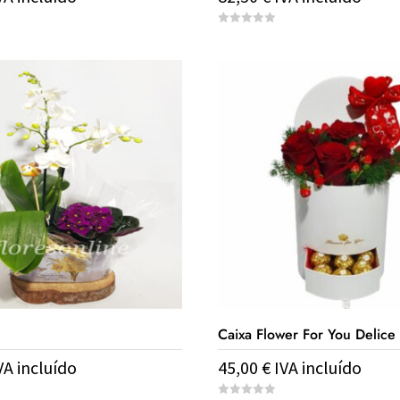
0
o
u
t
o
f
5
Caixa Flower For You Delice
VA incluído
45,00
€
IVA incluído