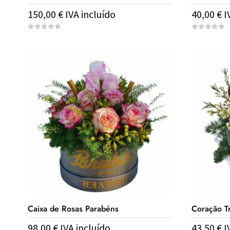
150,00
€
IVA incluído
40,00
€
I
0
0
o
o
u
u
t
t
o
o
f
f
5
5
Caixa de Rosas Parabéns
Coração T
98,00
€
IVA incluído
43,50
€
I