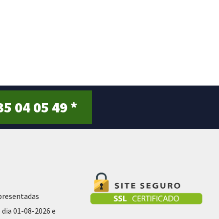
0
o
u
t
o
f
5
35 04 05 49 *
presentadas
 dia 01-08-2026 e