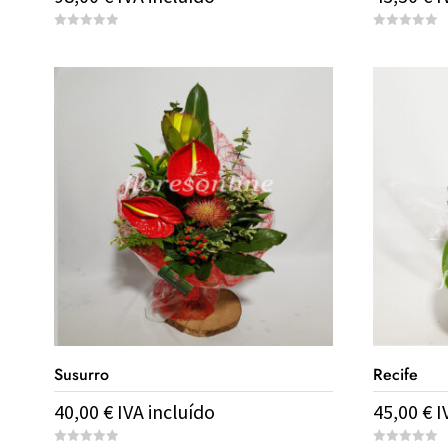
0
0
o
o
u
u
t
t
o
o
f
f
5
5
Susurro
Recife
40,00
€
IVA incluído
45,00
€
I