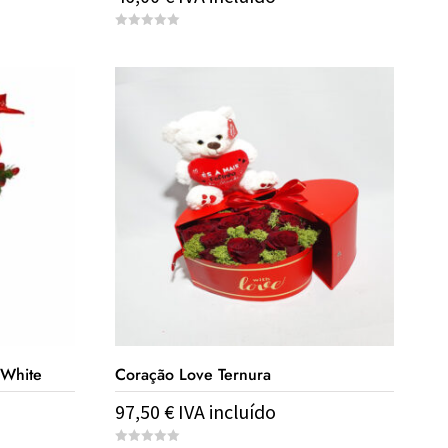
0
o
u
t
o
f
5
 White
Coração Love Ternura
97,50
€
IVA incluído