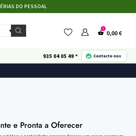
FÉRIAS DO PESSOAL
0,00
€
935 04 05 49 *
Contacte-nos
nte e Pronta a Oferecer
stética e praticidade: arranjos frescos em caixas premium,