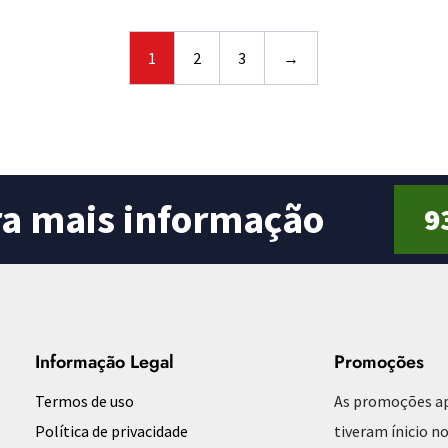
0
o
u
t
o
1
2
3
→
f
5
ra mais informação
9
Informação Legal
Promoções
Termos de uso
As promoções a
Política de privacidade
tiveram ínicio no