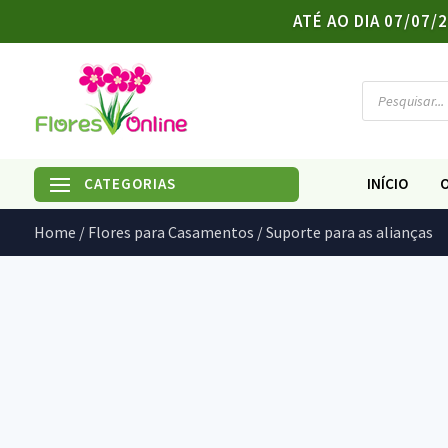
ATÉ AO DIA 07/07
Products
search
INÍCIO
Home
/
Flores para Casamentos
/ Suporte para as alianças