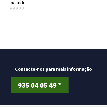
incluído
0
o
u
t
o
f
5
Contacte-nos para mais informação
935 04 05 49 *