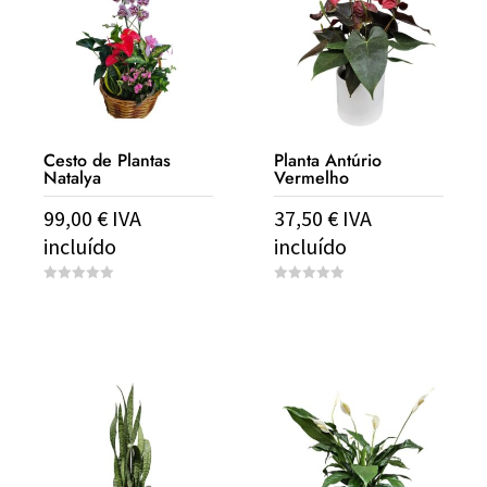
Cesto de Plantas
Planta Antúrio
Natalya
Vermelho
99,00
€
IVA
37,50
€
IVA
incluído
incluído
0
0
o
o
u
u
t
t
o
o
f
f
5
5