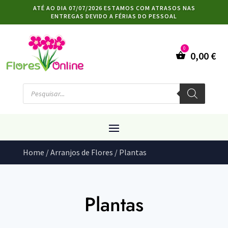
ATÉ AO DIA 07/07/2026 ESTAMOS COM ATRASOS NAS
ENTREGAS DEVIDO A FÉRIAS DO PESSOAL
0,00
€
Products
search
Home
/
Arranjos de Flores
/ Plantas
Plantas