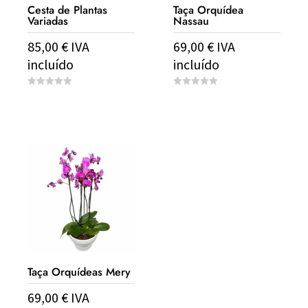
Cesta de Plantas
Taça Orquídea
Variadas
Nassau
85,00
€
IVA
69,00
€
IVA
incluído
incluído
0
0
o
o
u
u
t
t
o
o
f
f
5
5
Taça Orquídeas Mery
69,00
€
IVA