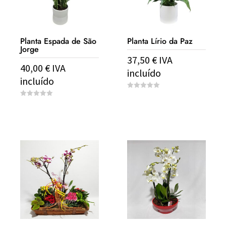
Planta Espada de São
Planta Lírio da Paz
Jorge
37,50
€
IVA
40,00
€
IVA
incluído
incluído
0
o
0
u
o
t
u
o
t
f
o
5
f
5