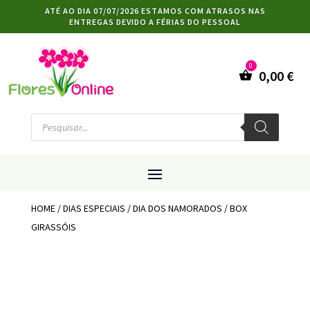
ATÉ AO DIA 07/07/2026 ESTAMOS COM ATRASOS NAS
ENTREGAS DEVIDO A FÉRIAS DO PESSOAL
0,00
€
Products
search
HOME
/
DIAS ESPECIAIS
/
DIA DOS NAMORADOS
/ BOX
GIRASSÓIS