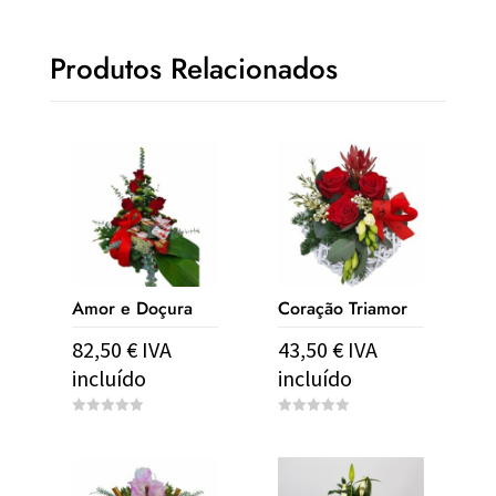
Produtos Relacionados
Amor e Doçura
Coração Triamor
82,50
€
IVA
43,50
€
IVA
incluído
incluído
0
0
o
o
u
u
t
t
o
o
f
f