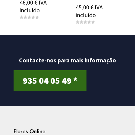
46,00
€
IVA
45,00
€
IVA
incluído
incluído
0
o
0
u
o
t
u
o
t
f
o
5
f
5
Contacte-nos para mais informação
935 04 05 49 *
Flores Online