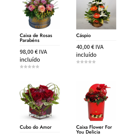
5
5
Caixa de Rosas
Cáspio
Parabéns
40,00
€
IVA
98,00
€
IVA
incluído
incluído
0
o
0
u
o
t
u
o
t
f
o
5
f
5
Cubo do Amor
Caixa Flower For
You Delicia