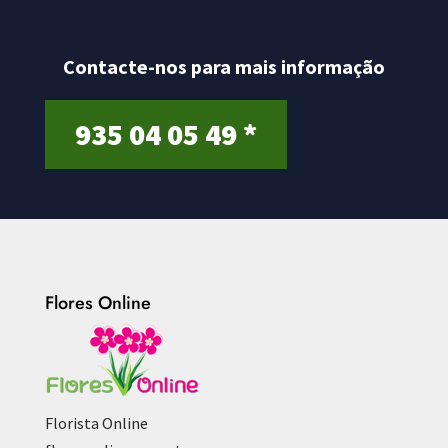
o
f
5
Contacte-nos para mais informação
935 04 05 49 *
Flores Online
Florista Online