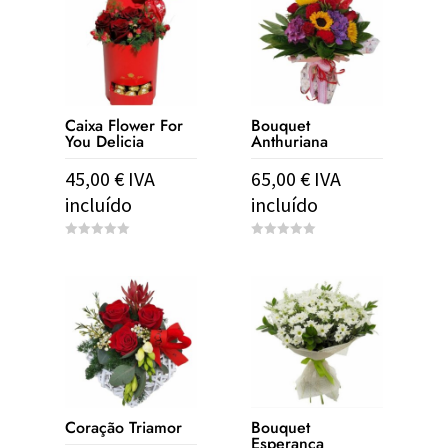
Caixa Flower For
Bouquet
You Delicia
Anthuriana
45,00
€
IVA
65,00
€
IVA
incluído
incluído
0
0
o
o
u
u
t
t
o
o
f
f
5
5
Coração Triamor
Bouquet
Esperança