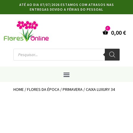
ATÉ AO DIA 07/07/2026 ESTAMOS COM ATRASOS NAS
ENTREGAS DEVIDO A FÉRIAS DO PESSOAL
0,00
€
Products
search
HOME
/
FLORES DA ÉPOCA
/
PRIMAVERA
/ CAIXA LUXURY 34