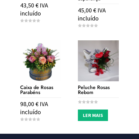
43,50
€
IVA
45,00
€
IVA
incluído
incluído
0
o
0
u
o
t
u
o
t
f
o
5
f
5
Caixa de Rosas
Peluche Rosas
Parabéns
Rebom
98,00
€
IVA
0
incluído
o
LER MAIS
u
t
o
0
f
o
5
u
t