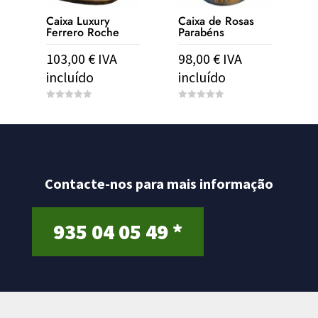
Caixa Luxury
Caixa de Rosas
Ferrero Roche
Parabéns
103,00
€
IVA
98,00
€
IVA
incluído
incluído
0
0
o
o
u
u
t
t
o
o
f
f
5
5
Contacte-nos para mais informação
935 04 05 49 *