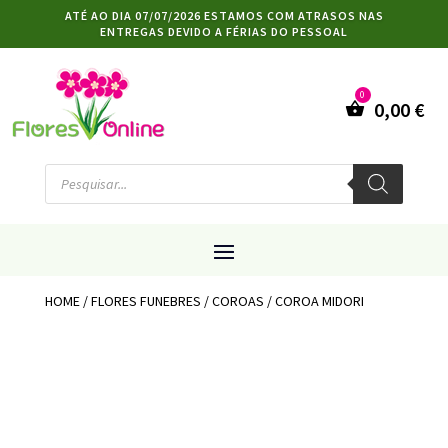
ATÉ AO DIA 07/07/2026 ESTAMOS COM ATRASOS NAS
ENTREGAS DEVIDO A FÉRIAS DO PESSOAL
0,00
€
Products
search
HOME
/
FLORES FUNEBRES
/
COROAS
/ COROA MIDORI