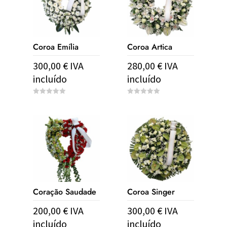
Coroa Emília
Coroa Artica
300,00
€
IVA
280,00
€
IVA
incluído
incluído
0
0
o
o
u
u
t
t
o
o
f
f
5
5
Coração Saudade
Coroa Singer
200,00
€
IVA
300,00
€
IVA
incluído
incluído