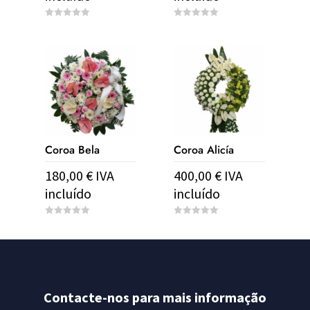
0
0
o
o
u
u
t
t
o
o
f
f
5
5
Coroa Bela
Coroa Alicía
180,00
€
IVA
400,00
€
IVA
incluído
incluído
0
0
o
o
u
u
t
t
o
o
f
f
5
5
Contacte-nos para mais informação