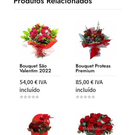
Produtos Relacionados
Bouquet São
Bouquet Proteas
Valentim 2022
Premium
54,00
€
IVA
85,00
€
IVA
incluído
incluído
0
0
o
o
u
u
t
t
o
o
f
f
5
5