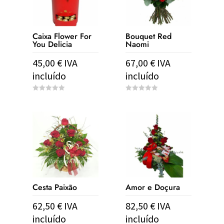
Caixa Flower For
Bouquet Red
You Delicia
Naomi
45,00
€
IVA
67,00
€
IVA
incluído
incluído
0
0
o
o
u
u
t
t
o
o
f
f
5
5
Cesta Paixão
Amor e Doçura
62,50
€
IVA
82,50
€
IVA
incluído
incluído