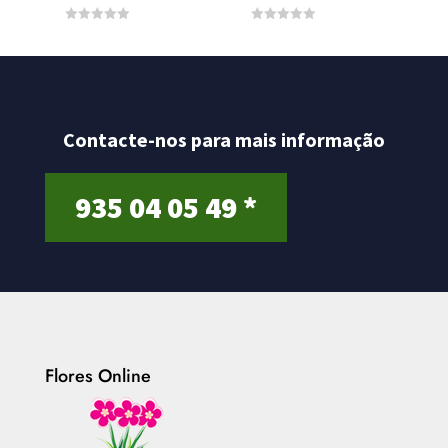
0
0
o
o
u
u
t
t
o
o
f
f
5
5
Contacte-nos para mais informação
935 04 05 49 *
Flores Online