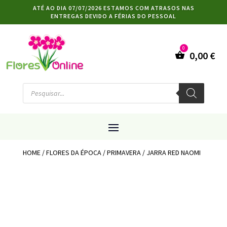
ATÉ AO DIA 07/07/2026 ESTAMOS COM ATRASOS NAS
ENTREGAS DEVIDO A FÉRIAS DO PESSOAL
0,00
€
Products
search
HOME
/
FLORES DA ÉPOCA
/
PRIMAVERA
/ JARRA RED NAOMI