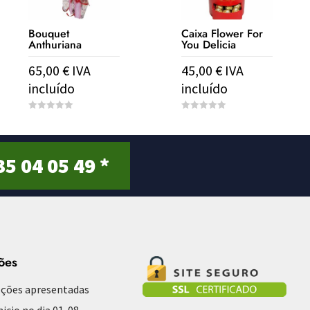
Bouquet
Caixa Flower For
Anthuriana
You Delicia
65,00
€
IVA
45,00
€
IVA
incluído
incluído
0
0
o
o
u
u
t
t
o
o
35 04 05 49 *
f
f
5
5
ões
ções apresentadas
nicio no dia 01-08-