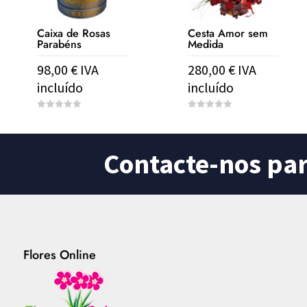
Caixa de Rosas
Cesta Amor sem
Parabéns
Medida
98,00
€
IVA
280,00
€
IVA
incluído
incluído
0
0
o
o
u
u
t
t
o
o
Contacte-nos pa
f
f
5
5
Flores Online