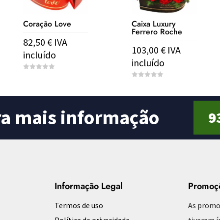
Coração Love
Caixa Luxury
Ferrero Roche
82,50
€
IVA
103,00
€
IVA
incluído
incluído
0
o
0
u
o
t
u
o
t
f
o
ra mais informação
5
9
f
5
Informação Legal
Promoç
Termos de uso
As promo
Política de privacidade
tiveram í