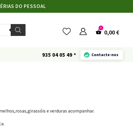
FÉRIAS DO PESSOAL
0,00
€
935 04 05 49 *
Contacte-nos
elhos,rosas,girassóis e verduras acompanhar.
ta.