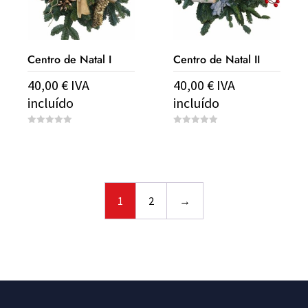
Centro de Natal I
Centro de Natal II
40,00
€
IVA
40,00
€
IVA
incluído
incluído
0
0
o
o
u
u
t
t
o
o
f
f
5
5
1
2
→