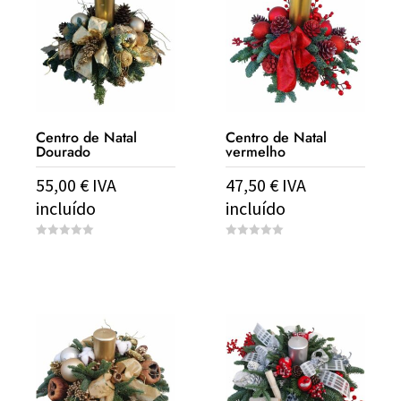
Centro de Natal
Centro de Natal
Dourado
vermelho
55,00
€
IVA
47,50
€
IVA
incluído
incluído
0
0
o
o
u
u
t
t
o
o
f
f
5
5