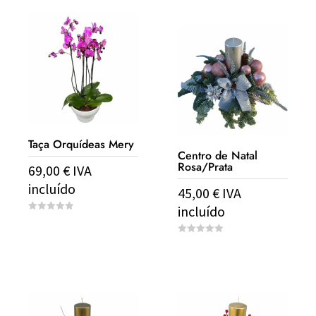
f
o
5
f
5
Taça Orquídeas Mery
Centro de Natal
Rosa/Prata
69,00
€
IVA
incluído
45,00
€
IVA
incluído
0
o
u
0
t
o
o
u
f
t
5
o
f
5