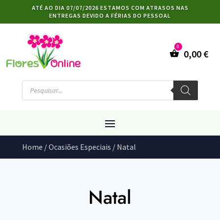
ATÉ AO DIA 07/07/2026 ESTAMOS COM ATRASOS NAS
ENTREGAS DEVIDO A FÉRIAS DO PESSOAL
0,00
€
Products
search
Home
/
Ocasiões Especiais
/ Natal
Natal