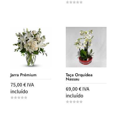
0
o
0
u
o
t
u
o
t
f
o
5
f
5
Jarra Prémium
Taça Orquídea
Nassau
75,00
€
IVA
69,00
€
IVA
incluído
incluído
0
o
0
u
o
t
u
o
t