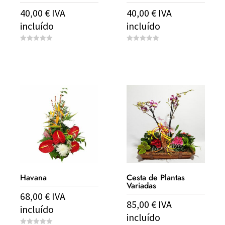
40,00
€
IVA
40,00
€
IVA
incluído
incluído
0
0
o
o
u
u
t
t
o
o
f
f
5
5
Havana
Cesta de Plantas
Variadas
68,00
€
IVA
85,00
€
IVA
incluído
incluído