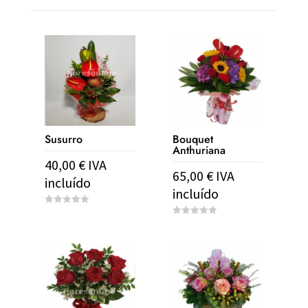
Susurro
Bouquet
Anthuriana
40,00
€
IVA
65,00
€
IVA
incluído
incluído
0
o
0
u
o
t
u
o
t
f
o
5
f
5