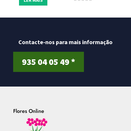
LER MAIS
t
0
o
o
f
u
5
t
o
f
5
Contacte-nos para mais informação
935 04 05 49 *
Flores Online