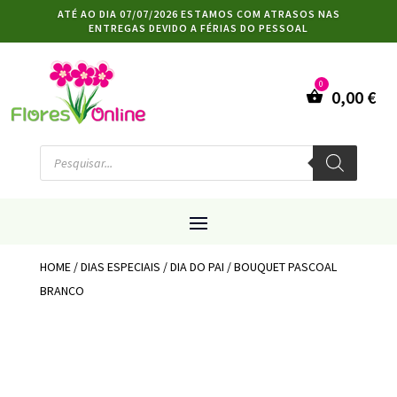
ATÉ AO DIA 07/07/2026 ESTAMOS COM ATRASOS NAS
ENTREGAS DEVIDO A FÉRIAS DO PESSOAL
0,00
€
Products
search
HOME
/
DIAS ESPECIAIS
/
DIA DO PAI
/ BOUQUET PASCOAL
BRANCO