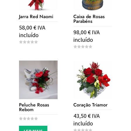
Jarra Red Naomi
Caixa de Rosas
Parabéns
58,00
€
IVA
98,00
€
IVA
incluído
incluído
0
o
0
u
o
t
u
o
t
f
o
5
f
5
Peluche Rosas
Coração Triamor
Rebom
43,50
€
IVA
incluído
0
o
u