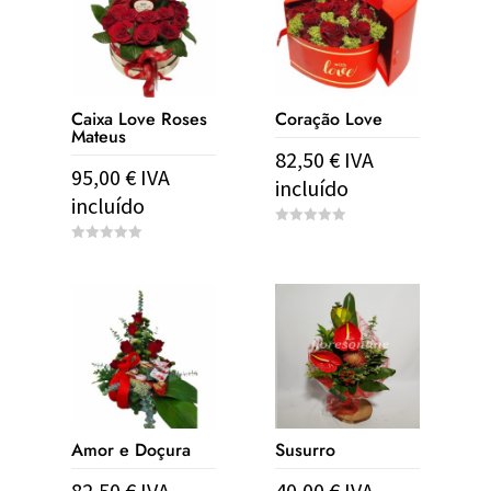
Caixa Love Roses
Coração Love
Mateus
82,50
€
IVA
95,00
€
IVA
incluído
incluído
0
o
0
u
o
t
u
o
t
f
o
5
f
5
Amor e Doçura
Susurro
82,50
€
IVA
40,00
€
IVA