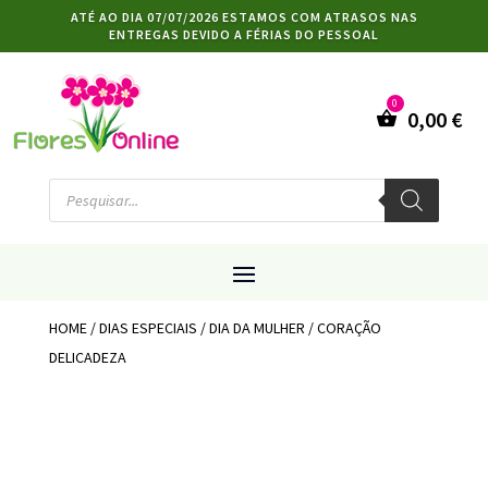
ATÉ AO DIA 07/07/2026 ESTAMOS COM ATRASOS NAS
ENTREGAS DEVIDO A FÉRIAS DO PESSOAL
0,00
€
Products
search
HOME
/
DIAS ESPECIAIS
/
DIA DA MULHER
/ CORAÇÃO
DELICADEZA