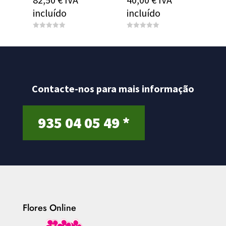
incluído
incluído
0
0
o
o
u
u
t
t
o
o
f
f
5
5
Contacte-nos para mais informação
935 04 05 49 *
Flores Online