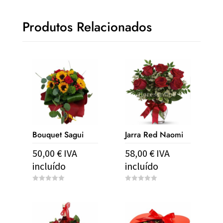
Produtos Relacionados
Bouquet Sagui
Jarra Red Naomi
50,00
€
IVA
58,00
€
IVA
incluído
incluído
0
0
o
o
u
u
t
t
o
o
f
f
5
5