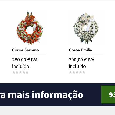
Coroa Serrano
Coroa Emília
280,00
€
IVA
300,00
€
IVA
incluído
incluído
0
0
o
o
u
u
t
t
o
o
ra mais informação
9
f
f
5
5