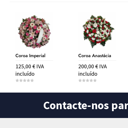
Coroa Imperial
Coroa Anastácia
125,00
€
IVA
200,00
€
IVA
incluído
incluído
0
0
o
o
u
u
t
t
o
o
Contacte-nos pa
f
f
5
5