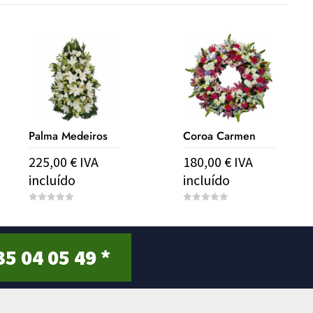
Palma Medeiros
Coroa Carmen
225,00
€
IVA
180,00
€
IVA
incluído
incluído
0
0
o
o
u
u
t
t
o
o
35 04 05 49 *
f
f
5
5