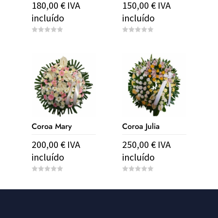
180,00
€
IVA
150,00
€
IVA
incluído
incluído
0
0
o
o
u
u
t
t
o
o
f
f
5
5
Coroa Mary
Coroa Julia
200,00
€
IVA
250,00
€
IVA
incluído
incluído
0
0
o
o
u
u
t
t
o
o
f
f
5
5