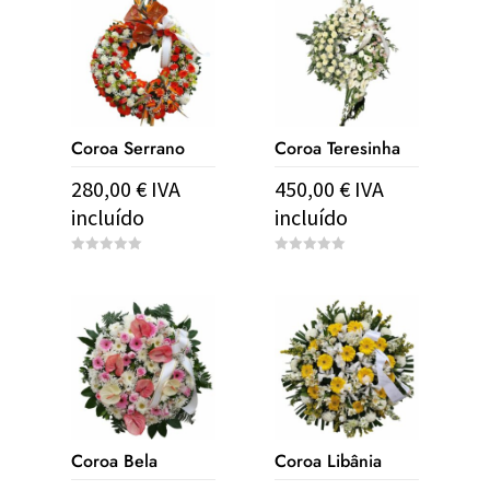
Coroa Serrano
Coroa Teresinha
280,00
€
IVA
450,00
€
IVA
incluído
incluído
0
0
o
o
u
u
t
t
o
o
f
f
5
5
Coroa Bela
Coroa Libânia