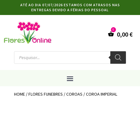
ATÉ AO DIA 07/07/2026 ESTAMOS COM ATRASOS NAS
ENTREGAS DEVIDO A FÉRIAS DO PESSOAL
0,00
€
Products
search
HOME
/
FLORES FUNEBRES
/
COROAS
/ COROA IMPERIAL