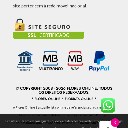
site pertencem à rede movel nacional.
© COPYRIGHT 2008 - 2026 FLORES ONLINE. TODOS
OS DIREITOS RESERVADOS.
* FLORES ONLINE * FLORISTA ONLINE *
A Flores Online é a sua florista online de referência sediada na área da
Grande Lisboa com distribuição e entregas para todo Portugal.
Este site utiliza cookies para garantir que o visitante obtenha a melhor experiência. Ao navegar
0
Dia dos namorados
|
25 de abril
|
Pascoa
|
Dia do pai
|
Dia da mulher
|