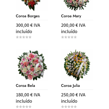
Coroa Borges
Coroa Mary
300,00
€
IVA
200,00
€
IVA
incluído
incluído
0
0
o
o
u
u
t
t
o
o
f
f
5
5
Coroa Bela
Coroa Julia
180,00
€
IVA
250,00
€
IVA
incluído
incluído