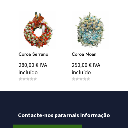
0
0
o
o
u
u
t
t
o
o
f
f
5
5
Coroa Serrano
Coroa Noan
280,00
€
IVA
250,00
€
IVA
incluído
incluído
0
0
o
o
u
u
t
t
o
o
f
f
5
5
Contacte-nos para mais informação