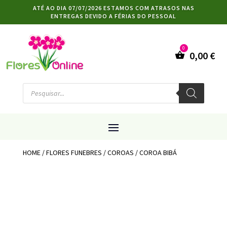
ATÉ AO DIA 07/07/2026 ESTAMOS COM ATRASOS NAS
ENTREGAS DEVIDO A FÉRIAS DO PESSOAL
0,00
€
Products
search
HOME
/
FLORES FUNEBRES
/
COROAS
/ COROA BIBÁ