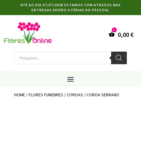
ATÉ AO DIA 07/07/2026 ESTAMOS COM ATRASOS NAS
ENTREGAS DEVIDO A FÉRIAS DO PESSOAL
0,00
€
Products
search
HOME
/
FLORES FUNEBRES
/
COROAS
/ COROA SERRANO