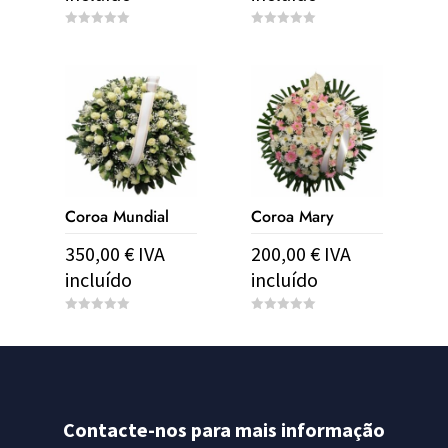
0
0
o
o
u
u
t
t
o
o
f
f
5
5
Coroa Mundial
Coroa Mary
350,00
€
IVA
200,00
€
IVA
incluído
incluído
0
0
o
o
u
u
t
t
o
o
f
f
5
5
Contacte-nos para mais informação