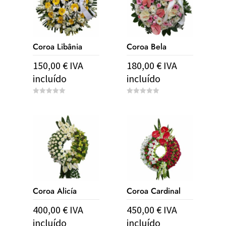
Coroa Libânia
Coroa Bela
150,00
€
IVA
180,00
€
IVA
incluído
incluído
0
0
o
o
u
u
t
t
o
o
f
f
5
5
Coroa Alicía
Coroa Cardinal
400,00
€
IVA
450,00
€
IVA
incluído
incluído