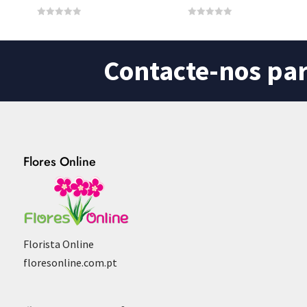
0
0
o
o
u
u
t
t
o
o
Contacte-nos pa
f
f
5
5
Flores Online
Florista Online
floresonline.com.pt