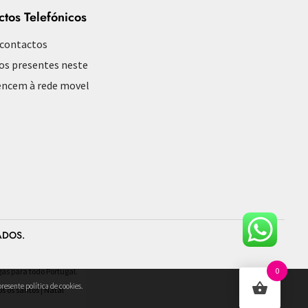
ctos Telefónicos
 contactos
os presentes neste
encem à rede movel
ADOS.
0
gas para todo Portugal.
resente política de cookies.
os os santos
|
Natal