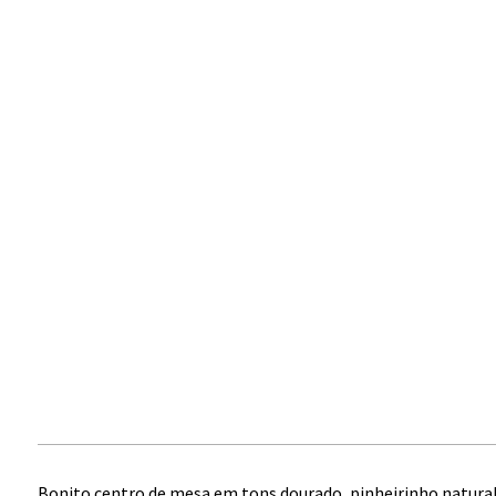
Bonito centro de mesa em tons dourado ,pinheirinho natural 