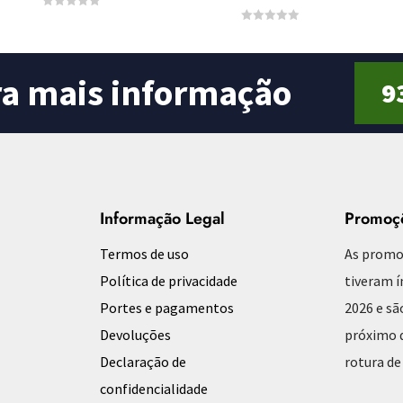
0
o
0
u
o
t
u
o
t
f
o
ra mais informação
5
9
f
5
Informação Legal
Promoç
Termos de uso
As promo
Política de privacidade
tiveram í
Portes e pagamentos
2026 e sã
Devoluções
próximo d
Declaração de
rotura de
confidencialidade