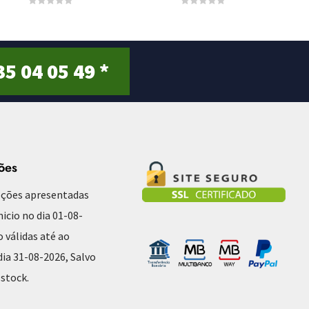
0
0
o
o
u
u
t
t
o
o
f
f
5
5
35 04 05 49 *
ões
ções apresentadas
nicio no dia 01-08-
o válidas até ao
ia 31-08-2026, Salvo
 stock.