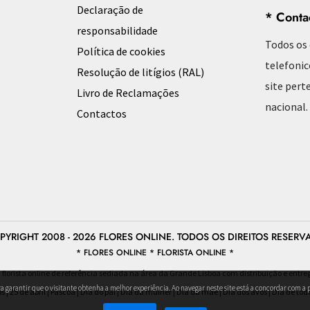
Declaração de
* Conta
responsabilidade
Todos os
Política de cookies
telefonic
Resolução de litígios (RAL)
site pert
Livro de Reclamações
nacional.
Contactos
PYRIGHT 2008 - 2026 FLORES ONLINE. TODOS OS DIREITOS RESERV
* FLORES ONLINE * FLORISTA ONLINE *
a florista online de referência sediada na área da Grande Lisboa com distribuição e entre
ara garantir que o visitante obtenha a melhor experiência. Ao navegar neste site está a concordar com a p
os
|
25 de abril
|
Pascoa
|
Dia do pai
|
Dia da mulher
|
Dia da mãe
|
Dia dos avós
|
Dia de tod