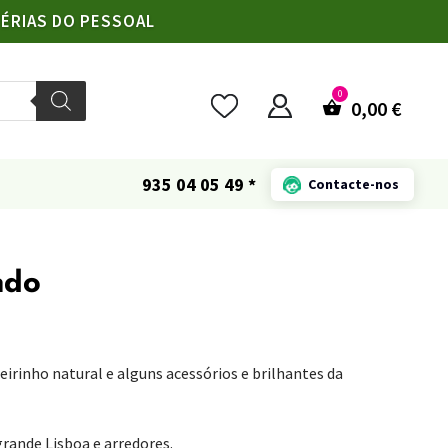
FÉRIAS DO PESSOAL
0,00
€
935 04 05 49 *
Contacte-nos
ado
irinho natural e alguns acessórios e brilhantes da
rande Lisboa e arredores.