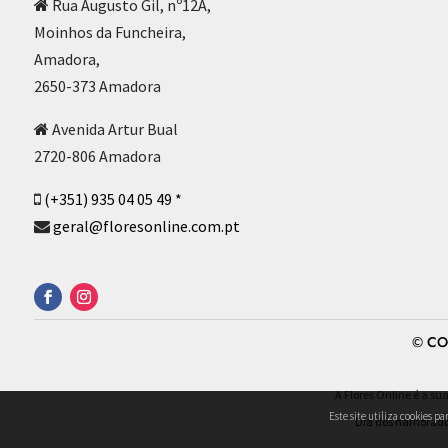
Rua Augusto Gil, nº12A,
Moinhos da Funcheira,
Amadora,
2650-373 Amadora
Avenida Artur Bual
2720-806 Amadora
(+351) 935 04 05 49 *
geral@floresonline.com.pt
© CO
A Flores Online é a su
Este site utiliza cookies p
Dia dos namorad