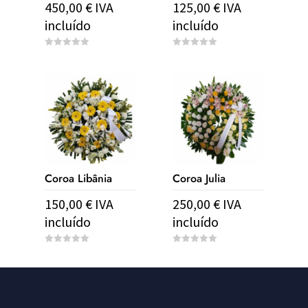
450,00
€
IVA
125,00
€
IVA
incluído
incluído
0
0
o
o
u
u
t
t
o
o
f
f
5
5
Coroa Libânia
Coroa Julia
150,00
€
IVA
250,00
€
IVA
incluído
incluído
0
0
o
o
u
u
t
t
o
o
f
f
5
5