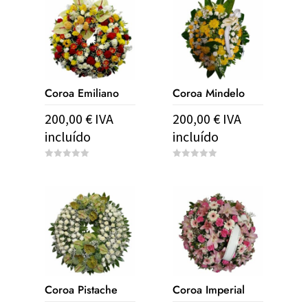
Coroa Emiliano
Coroa Mindelo
200,00
€
IVA
200,00
€
IVA
incluído
incluído
0
0
o
o
u
u
t
t
o
o
f
f
5
5
Coroa Pistache
Coroa Imperial